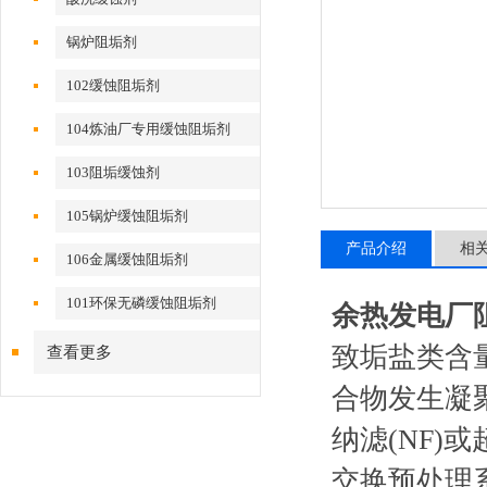
锅炉阻垢剂
102缓蚀阻垢剂
104炼油厂专用缓蚀阻垢剂
103阻垢缓蚀剂
105锅炉缓蚀阻垢剂
产品介绍
相
106金属缓蚀阻垢剂
101环保无磷缓蚀阻垢剂
余热发电厂
致垢盐类含
查看更多
合物发生凝
纳滤(NF)
交换预处理