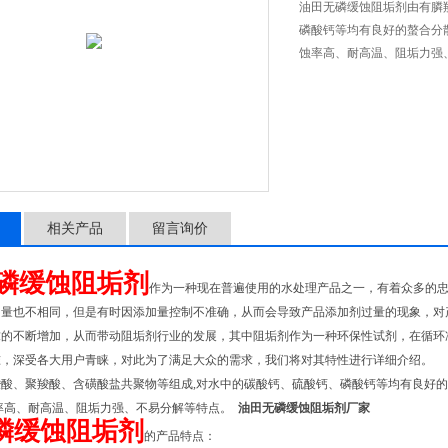
油田无磷缓蚀阻垢剂由有膦
磷酸钙等均有良好的螯合分
蚀率高、耐高温、阻垢力强
相关产品
留言询价
磷缓蚀阻垢剂
作为一种现在普遍使用的水处理产品之一，有着众多的
加量也不相同，但是有时因添加量控制不准确，从而会导致产品添加剂过量的现象，对
不断增加，从而带动阻垢剂行业的发展，其中阻垢剂作为一种环保性试剂，在循环冷
准，深受各大用户青睐，对此为了满足大众的需求，我们将对其特性进行详细介绍。
、聚羧酸、含磺酸盐共聚物等组成,对水中的碳酸钙、硫酸钙、磷酸钙等均有良好的
蚀率高、耐高温、阻垢力强、不易分解等特点。
油田无磷缓蚀阻垢剂厂家
磷缓蚀阻垢剂
的产品特点：