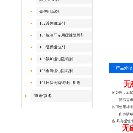
锅炉阻垢剂
102缓蚀阻垢剂
104炼油厂专用缓蚀阻垢剂
103阻垢缓蚀剂
105锅炉缓蚀阻垢剂
产品介绍
106金属缓蚀阻垢剂
无
101环保无磷缓蚀阻垢剂
的处理，添
查看更多
随着需求的
的而使用标
由有膦羧酸
应,具有缓
无