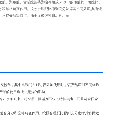
羧酸、聚羧酸、含磺酸盐共聚物等组成,对水中的碳酸钙、硫酸钙、
散和晶格畸变作用。按照合理配比原则充分发挥其协同效应,具有缓
、不易分解等特点。油田无磷缓蚀阻垢剂厂家
忠实粉丝，其中当我们在对进行添加使用时，该产品应对不同物质
产品的使用造成一定分的影响。
却水领域中广泛应用，阻垢剂不仅其特性突出，而且符合国家
螯合分散和晶格畸变作用。按照合理配比原则充分发挥其协同效