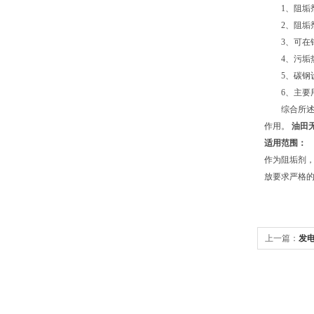
1、阻垢剂
2、阻垢剂
3、可在钙硬
4、污垢热阻小
5、碳钢设备腐
6、主要用
综合所述，
作用。
油田
适用范围：
作为阻垢剂
放要求严格
上一篇：
发