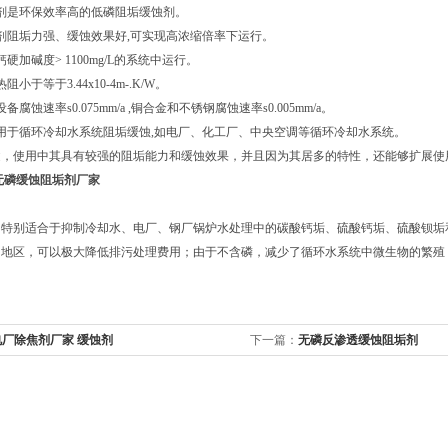
是环保效率高的低磷阻垢缓蚀剂。
阻垢力强、缓蚀效果好,可实现高浓缩倍率下运行。
加碱度> 1100mg/L的系统中运行。
于等于3.44x10-4m-.K/W。
蚀速率s0.075mm/a ,铜合金和不锈钢腐蚀速率s0.005mm/a。
于循环冷却水系统阻垢缓蚀,如电厂、化工厂、中央空调等循环冷却水系统。
使用中其具有较强的阻垢能力和缓蚀效果，并且因为其居多的特性，还能够扩展使用
无磷缓蚀阻垢剂厂家
，特别适合于抑制冷却水、电厂、钢厂锅炉水处理中的碳酸钙垢、硫酸钙垢、硫酸钡垢
的地区，可以极大降低排污处理费用；由于不含磷，减少了循环水系统中微生物的繁殖
电厂除焦剂厂家 缓蚀剂
下一篇：
无磷反渗透缓蚀阻垢剂