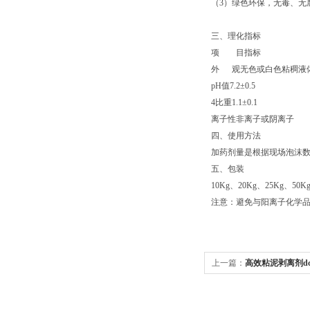
（3）绿色环保，无毒、无
三、理化指标
项 目
指标
外 观
无色或白色粘稠液
pH值
7.2±0.5
4比重
1.1±0.1
离子性
非离子或阴离子
四、使用方法
加药剂量是根据现场泡沫
五、包装
10Kg、20Kg、25Kg、50K
注意：避免与阳离子化学
上一篇：
高效粘泥剥离剂d