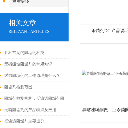
查看更多
相关文章
杀菌剂DC-产品说
RELEVANT ARTICLES
几种常见的阻垢剂种类
无磷缓蚀阻垢剂的常规知识
缓蚀阻垢剂的工作原理是什么？
阻垢剂检测范围
阻垢剂检测机构，反渗透阻垢剂阻
垢性能评价
异噻唑啉酮做工业杀菌
无磷阻垢剂的产品特点及应用
反渗透阻垢剂主要成分