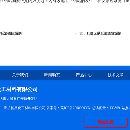
在结垢物质很宽的浓度范围内有效地阻止结垢的发生。在反渗透系统（RO
磷反渗透阻垢剂
下一篇：
11倍无磷反渗透阻垢剂
关于我们
新闻动态
产品中心
技术文章
化工材料有限公司
坊市大城县广安镇开发区
权所有：廊坊德昌化工材料有限公司 备案号：
冀ICP备20000003号
总访问量：133609
站点
营业执照