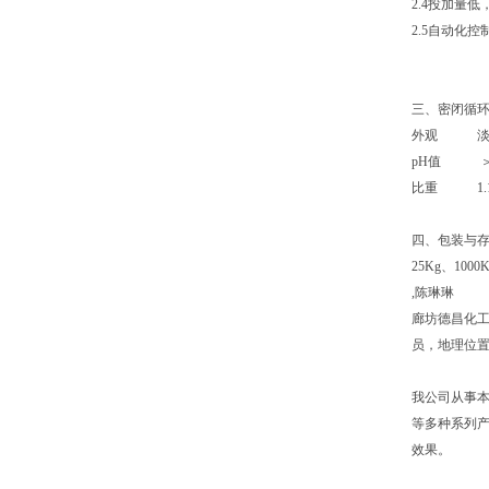
2.4投加量
2.5自动化
三、密闭循
外观 淡黄
pH值 ＞1
比重 1.10
四、包装与
25Kg、100
,陈琳琳
廊坊德昌化
员，地理位
我公司从事
等多种系列
效果。