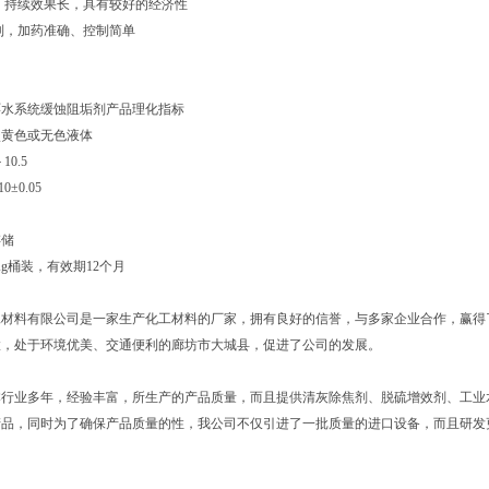
低，持续效果长，具有较好的经济性
控制，加药准确、控制简单
环水系统缓蚀阻垢剂产品理化指标
色或无色液体
0.5
±0.05
存储
0Kg桶装，有效期12个月
工材料有限公司是一家生产化工材料的厂家，拥有良好的信誉，与多家企业合作，赢得
置，处于环境优美、交通便利的廊坊市大城县，促进了公司的发展。
本行业多年，经验丰富，所生产的产品质量，而且提供清灰除焦剂、脱硫增效剂、工业
产品，同时为了确保产品质量的性，我公司不仅引进了一批质量的进口设备，而且研发