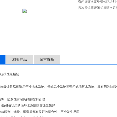
密闭循环水系统缓蚀阻垢剂
风冷系统等密闭式循环水系
相关产品
留言询价
系统缓蚀阻垢剂
明
系统缓蚀阻垢剂适用于冷冻水系统、管式风冷系统等密闭式循环水系统。具有药效持续
势
防结垢、防腐蚀有超良好的控制管理
度、低pH值状态的循环水系统防腐蚀效果好
多数杀菌剂、锌盐、铜缓等都有良好的融合性，不会发生反应