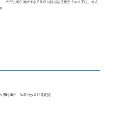
一、产品说明密闭循环水系统缓蚀阻垢剂适用于冷冻水系统、管式
统
作用时间长、防腐蚀效果好等优势。