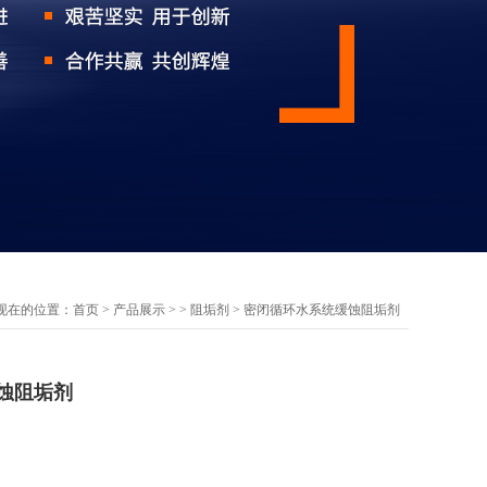
现在的位置：
首页
>
产品展示
> >
阻垢剂
> 密闭循环水系统缓蚀阻垢剂
蚀阻垢剂