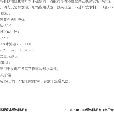
能有效地阻止循环水中碳酸钙、磷酸钙等难溶性盐类在换热设备中析出。
、动态试验和发电厂现场应用试验，效果明显，不受环境限制，
PH
值
7.0-
量指标：
淡黄色透明液体
%
≥
30.0
以
PO43-
计）
≥
22.0
（
1%
水溶液）
2.5
±
1.0
20
℃）
g/cm
3
1.15
±
0.05
含量
%
≥
0.80
用范围：
应用于发电厂及其它循环冷却水系统。
装与贮运
:
装
25kg/
桶，严防日晒雨淋，存放干燥通风处。
型高硬度水缓蚀阻垢剂
下一篇：
DC-103缓蚀阻垢剂（电厂