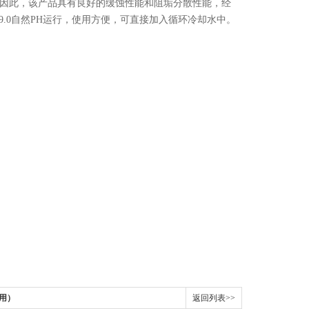
因此，该产品具有良好的缓蚀性能和阻垢分散性能，经
9.0
自然
PH
运行，使用方便，可直接加入循环冷却水中。
专用）
返回列表>>