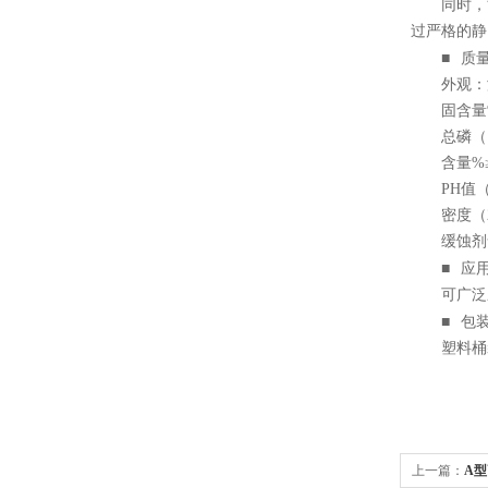
同时，
过严格的静
■
质
外观：
固含量
总磷（
含量
%
PH
值
密度（
缓蚀剂
■
应
可广泛
■
包
塑料桶
上一篇：
A