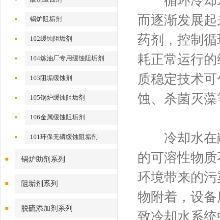
循环冷却水
而逐渐发展起
锅炉阻垢剂
药剂，控制循
102缓蚀阻垢剂
耗正常运行的
104炼油厂专用缓蚀阻垢剂
质稳定技术可
103阻垢缓蚀剂
蚀、杀菌灭藻
105锅炉缓蚀阻垢剂
106金属缓蚀阻垢剂
冷却水在敞
101环保无磷缓蚀阻垢剂
的可溶性物质
锅炉助剂系列
环境带来的污
阻垢剂系列
物附着，设备
脱硫添加剂系列
致冷却水系统