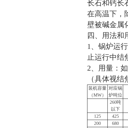
长石和钙长
在高温下，
壁被碱金属
四、用法和
1、锅炉运
止运行中结
2、用量：
（具体视结
装机容量
对应锅
（MW）
炉吨位
260吨
以下
125
425
200
680