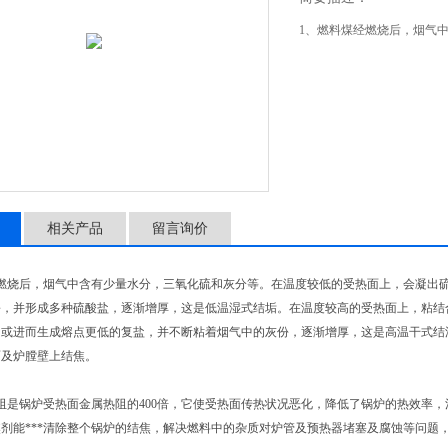
1、燃料煤经燃烧后，烟气
相关产品
留言询价
经燃烧后，烟气中含有少量水分，三氧化硫和灰分等。在温度较低的受热面上，会凝出
份，并形成多种硫酸盐，逐渐增厚，这是低温湿式结垢。在温度较高的受热面上，粘结
，或进而生成熔点更低的复盐，并不断粘着烟气中的灰份，逐渐增厚，这是高温干式结
面及炉膛壁上结焦。
阻是锅炉受热面金属热阻的400倍，它使受热面传热状况恶化，降低了锅炉的热效率
剂能***清除整个锅炉的结焦，解决燃料中的杂质对炉管及预热器堵塞及腐蚀等问题