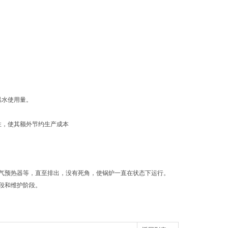
温水使用量。
性，使其额外节约生产成本
气预热器等，直至排出，没有死角，使锅炉一直在状态下运行。
段和维护阶段。