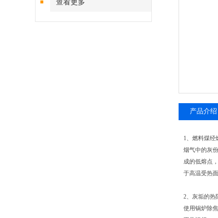
查看更多
产品介绍
1、燃料煤
烟气中的灰
成的低熔点
于高温受热
2、灰垢的热
使用锅炉除焦