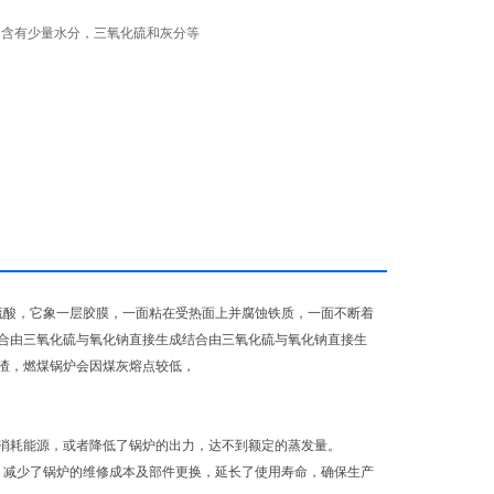
中含有少量水分，三氧化硫和灰分等
硫酸，它象一层胶膜，一面粘在受热面上并腐蚀铁质，一面不断着
合由三氧化硫与氧化钠直接生成结合由三氧化硫与氧化钠直接生
渣，燃煤锅炉会因煤灰熔点较低，
，消耗能源，或者降低了锅炉的出力，达不到额定的蒸发量。
，减少了锅炉的维修成本及部件更换，延长了使用寿命，确保生产