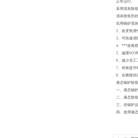
正常运行。
采用清灰除
清灰除焦剂
实用锅炉清
2、改变焦
3、可快速清
4、***改
5、减缓SO
6、减少员
7、有效提升
8、在燃煤
液态锅炉除
一、液态锅
二、液态除
三、在锅炉
四、使用液